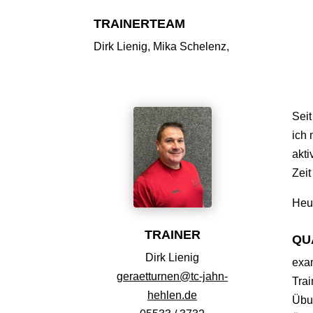
TRAINERTEAM
Dirk Lienig, Mika Schelenz,
Seit
ich 
akti
Zeit
Heut
TRAINER
QU
Dirk Lienig
exam
geraetturnen@tc-jahn-
Trai
hehlen.de
Übu