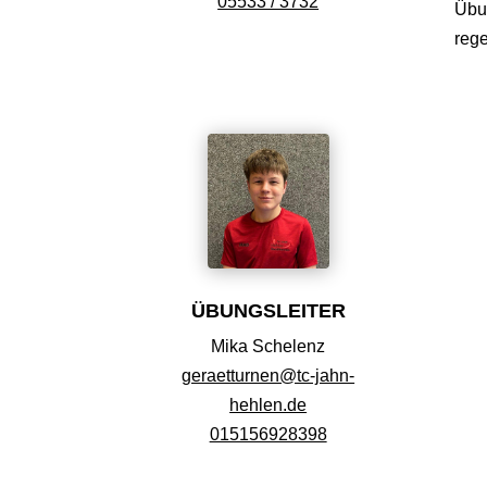
05533 / 3732
Übu
rege
ÜBUNGSLEITER
Mika Schelenz
geraetturnen@tc-jahn-
hehlen.de
015156928398