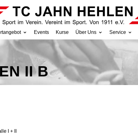
rtangebot
Events
Kurse
Über Uns
Service
N II B
e I + II