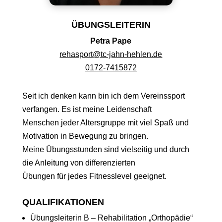
ÜBUNGSLEITERIN
Petra Pape
rehasport@tc-jahn-hehlen.de
0172-7415872
Seit
ich denken kann
bin ich
dem Vereinssport
verfangen.
Es ist meine Leidenschaft
Menschen
jeder Altersgruppe
mit viel Spaß
und
Motivation
in Bewegung zu bringen.
Meine Übungsstunden si
nd
vielseitig und
durch
die Anleitung von
differenzierten
Übungen
für
jedes Fitnesslevel geeignet.
QUALIFIKATIONEN
Übungsleiterin B – Rehabilitation „Orthopädie“